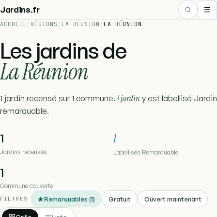
.
Jardins
fr
ACCUEIL
/
RÉGIONS
/
LA RÉUNION
/
LA RÉUNION
Les jardins de
La Réunion
1 jardin recensé sur 1 commune.
1 jardin
y est labellisé Jardin
remarquable.
1
1
Jardins recensés
Labellisés Remarquable
1
Commune couverte
Remarquables (1)
Gratuit
Ouvert maintenant
FILTRES
Grille
Liste