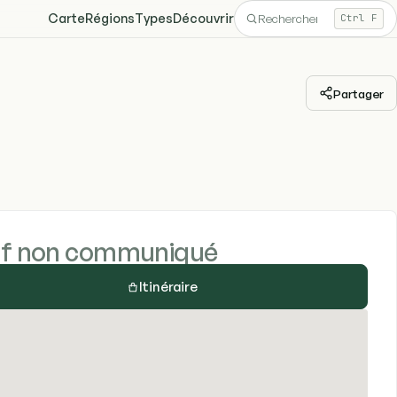
Carte
Régions
Types
Découvrir
Ctrl F
Partager
if non communiqué
Itinéraire