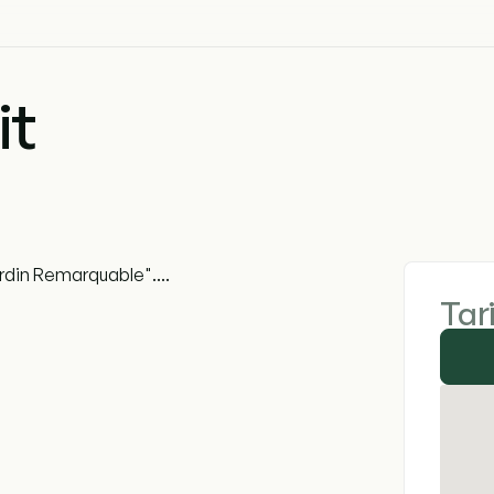
it
rdin Remarquable"....
Tar