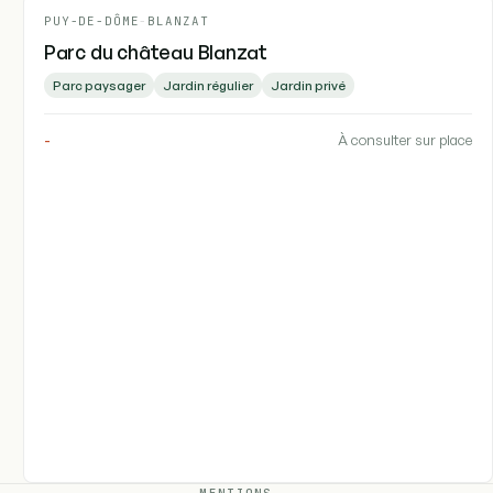
PUY-DE-DÔME
-
BLANZAT
Parc du château Blanzat
Parc paysager
Jardin régulier
Jardin privé
-
À consulter sur place
MENTIONS