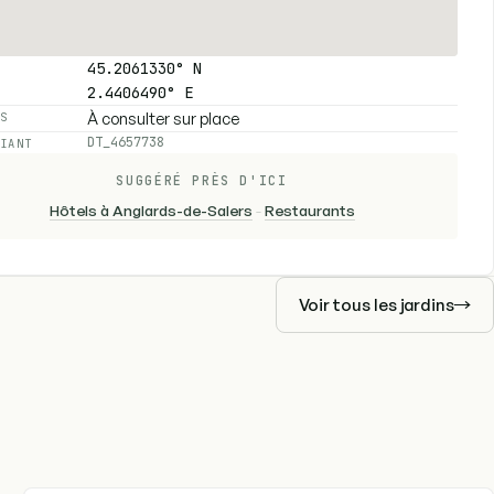
45.2061330° N
2.4406490° E
À consulter sur place
ES
DT_4657738
FIANT
SUGGÉRÉ PRÈS D'ICI
Hôtels à Anglards-de-Salers
-
Restaurants
Voir tous les jardins