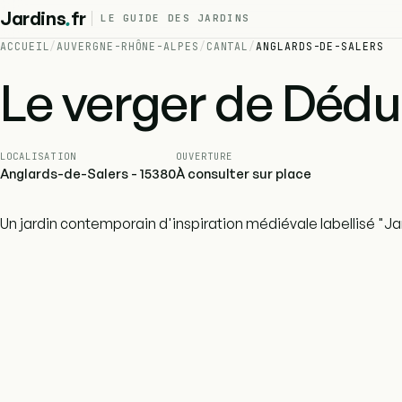
.
Jardins
fr
LE GUIDE DES JARDINS
ACCUEIL
/
AUVERGNE-RHÔNE-ALPES
/
CANTAL
/
ANGLARDS-DE-SALERS
Le verger de Dédu
LOCALISATION
OUVERTURE
Anglards-de-Salers - 15380
À consulter sur place
Un jardin contemporain d'inspiration médiévale labellisé "Ja