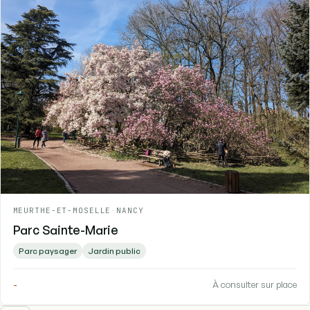
MEURTHE-ET-MOSELLE
-
NANCY
Parc Sainte-Marie
Parc paysager
Jardin public
-
À consulter sur place