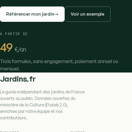
Référencer mon jardin
Voir un exemple
À PARTIR DE
49
€/an
Trois formules, sans engagement, paiement annuel ou
mensuel.
.
Jardins
fr
Le guide indépendant des jardins de France
ouverts au public. Données ouvertes du
ministère de la Culture (Etalab 2.0),
enrichies par notre équipe et nos
contributeurs.