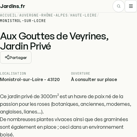
.
Jardins
fr
ACCUEIL
/
AUVERGNE-RHÔNE-ALPES
/
HAUTE-LOIRE
/
MONISTROL-SUR-LOIRE
Aux Gouttes de Veyrines,
Jardin Privé
Partager
LOCALISATION
OUVERTURE
Monistrol-sur-Loire - 43120
À consulter sur place
Ce jardin privé de 3000m² est un havre de paix né de la
passion pour les roses (botaniques, anciennes, modernes,
anglaises, lianes...).
De nombreuses plantes vivaces ainsi que des graminées
sont également en place ; ceci dans un environnement
boisé.