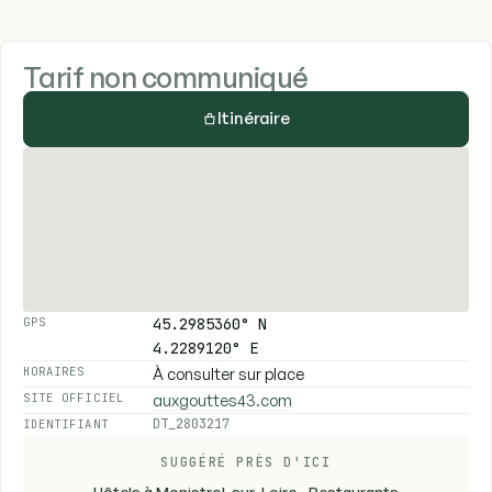
Tarif non communiqué
Itinéraire
45.2985360° N
GPS
4.2289120° E
À consulter sur place
HORAIRES
auxgouttes43.com
SITE OFFICIEL
DT_2803217
IDENTIFIANT
SUGGÉRÉ PRÈS D'ICI
Hôtels à Monistrol-sur-Loire
-
Restaurants