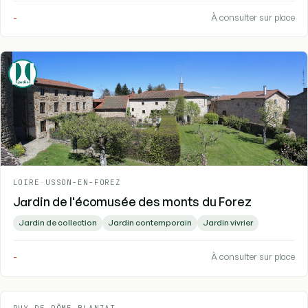
-
À consulter sur place
LOIRE
-
USSON-EN-FOREZ
Jardin de l'écomusée des monts du Forez
Jardin de collection
Jardin contemporain
Jardin vivrier
-
À consulter sur place
PUY-DE-DÔME
-
BLANZAT