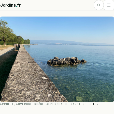
.
Jardins
fr
ACCUEIL
/
AUVERGNE-RHÔNE-ALPES
/
HAUTE-SAVOIE
/
PUBLIER