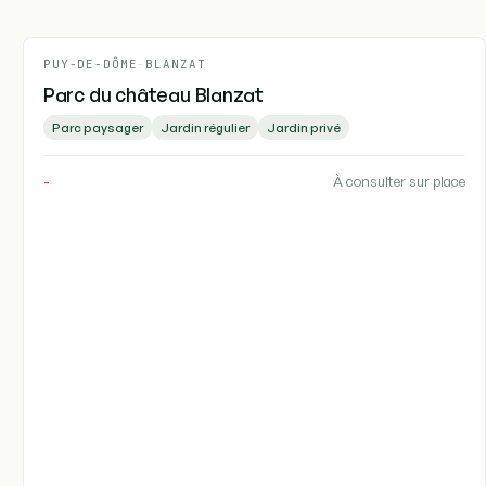
PUY-DE-DÔME
-
BLANZAT
Parc du château Blanzat
Parc paysager
Jardin régulier
Jardin privé
-
À consulter sur place