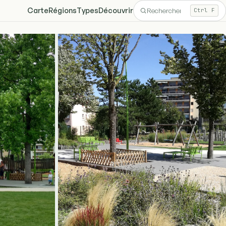
Carte
Régions
Types
Découvrir
Ctrl F