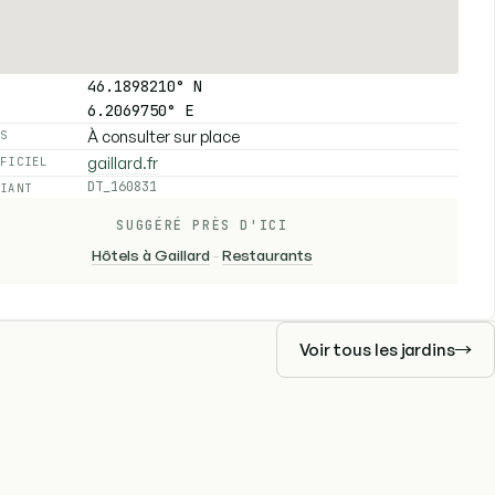
46.1898210° N
6.2069750° E
À consulter sur place
ES
gaillard.fr
FFICIEL
DT_160831
FIANT
SUGGÉRÉ PRÈS D'ICI
Hôtels à Gaillard
-
Restaurants
Voir tous les jardins