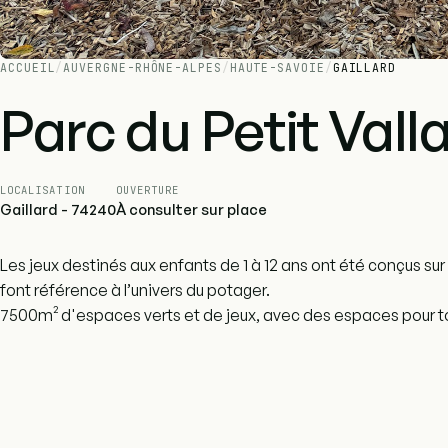
ACCUEIL
/
AUVERGNE-RHÔNE-ALPES
/
HAUTE-SAVOIE
/
GAILLARD
Parc du Petit Vall
LOCALISATION
OUVERTURE
Gaillard - 74240
À consulter sur place
Les jeux destinés aux enfants de 1 à 12 ans ont été conçus sur 
font référence à l’univers du potager.
7500m² d'espaces verts et de jeux, avec des espaces pour to