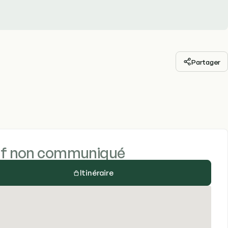
Partager
if non communiqué
Itinéraire