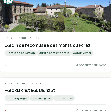
LOIRE
-
USSON-EN-FOREZ
Jardin de l'écomusée des monts du Forez
Jardin de collection
Jardin contemporain
Jardin vivrier
-
À consulter sur place
PUY-DE-DÔME
-
BLANZAT
Parc du château Blanzat
Parc paysager
Jardin régulier
Jardin privé
-
À consulter sur place