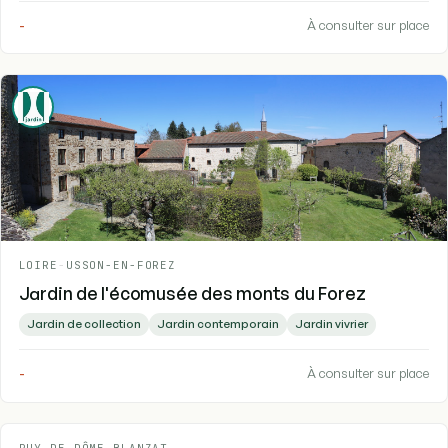
-
À consulter sur place
LOIRE
-
USSON-EN-FOREZ
Jardin de l'écomusée des monts du Forez
Jardin de collection
Jardin contemporain
Jardin vivrier
-
À consulter sur place
PUY-DE-DÔME
-
BLANZAT