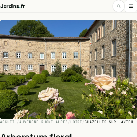
.
Jardins
fr
ACCUEIL
/
AUVERGNE-RHÔNE-ALPES
/
LOIRE
/
CHAZELLES-SUR-LAVIEU
Arboretum floral