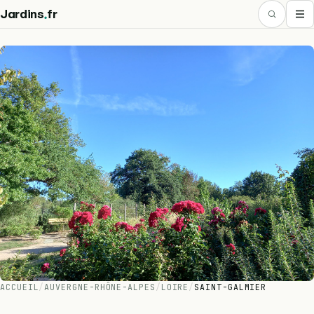
.
Jardins
fr
ACCUEIL
/
AUVERGNE-RHÔNE-ALPES
/
LOIRE
/
SAINT-GALMIER