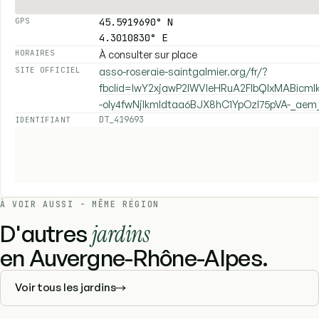
45.5919690° N
GPS
4.3010830° E
À consulter sur place
HORAIRES
asso-roseraie-saintgalmier.org/fr/?
SITE OFFICIEL
fbclid=IwY2xjawP2lWVleHRuA2FlbQIxMABic
-oly4fwNjlkmldtaa6BJX8hC1YpOzI75pVA-_ae
DT_419693
IDENTIFIANT
À VOIR AUSSI - MÊME RÉGION
D'autres
jardins
en Auvergne-Rhône-Alpes.
Voir tous les jardins