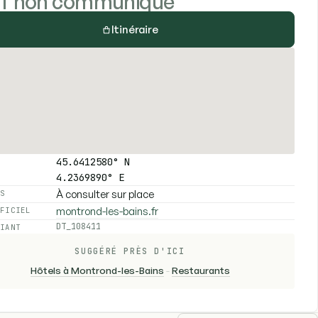
if non communiqué
Itinéraire
45.6412580° N
4.2369890° E
À consulter sur place
ES
montrond-les-bains.fr
FFICIEL
DT_108411
FIANT
SUGGÉRÉ PRÈS D'ICI
Hôtels à Montrond-les-Bains
-
Restaurants