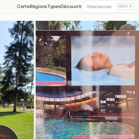
Carte
Régions
Types
Découvrir
Ctrl F