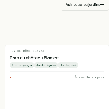
Voir tous les jardins
PUY-DE-DÔME
-
BLANZAT
Parc du château Blanzat
Parc paysager
Jardin régulier
Jardin privé
-
À consulter sur place