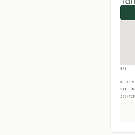
Tar
GPS
HORAIR
SITE O
IDENTI