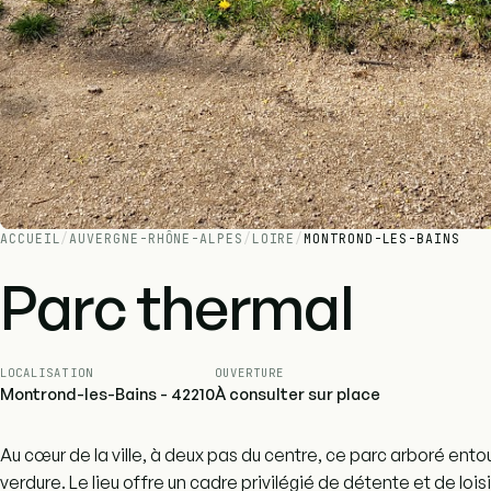
ACCUEIL
/
AUVERGNE-RHÔNE-ALPES
/
LOIRE
/
MONTROND-LES-BAINS
Parc thermal
LOCALISATION
OUVERTURE
Montrond-les-Bains - 42210
À consulter sur place
Au cœur de la ville, à deux pas du centre, ce parc arboré ento
verdure. Le lieu offre un cadre privilégié de détente et de loisi