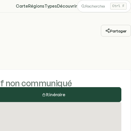
Carte
Régions
Types
Découvrir
Ctrl F
Partager
if non communiqué
Itinéraire