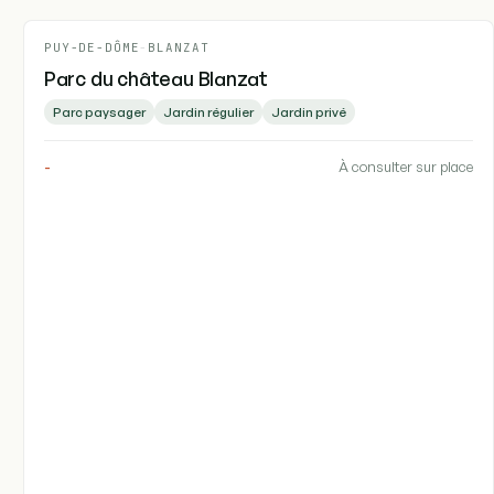
PUY-DE-DÔME
-
BLANZAT
Parc du château Blanzat
Parc paysager
Jardin régulier
Jardin privé
-
À consulter sur place