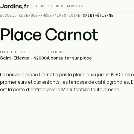
.
Jardins
fr
LE GUIDE DES JARDINS
ACCUEIL
/
AUVERGNE-RHÔNE-ALPES
/
LOIRE
/
SAINT-ÉTIENNE
Place Carnot
LOCALISATION
OUVERTURE
Saint-Étienne - 42000
À consulter sur place
La nouvelle place Carnot a pris la place d'un jardin 1930. Les 
promeneurs et aux enfants, les terrasse de café agrandies. En
est la porte d'entrée vers la Manufacture toute proche...