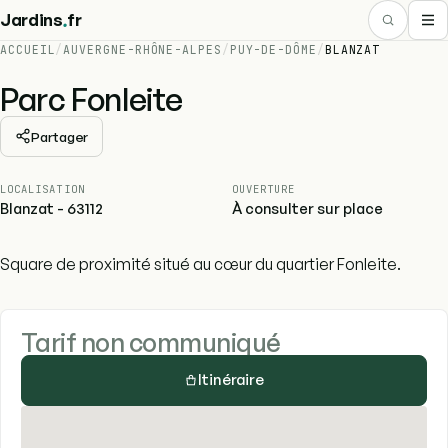
.
Jardins
fr
ACCUEIL
/
AUVERGNE-RHÔNE-ALPES
/
PUY-DE-DÔME
/
BLANZAT
Parc Fonleite
Partager
LOCALISATION
OUVERTURE
Blanzat - 63112
À consulter sur place
Square de proximité situé au cœur du quartier Fonleite.
Tarif non communiqué
Itinéraire