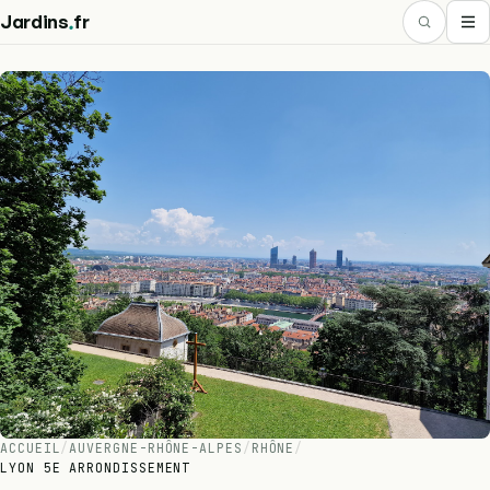
.
Jardins
fr
ACCUEIL
/
AUVERGNE-RHÔNE-ALPES
/
RHÔNE
/
LYON 5E ARRONDISSEMENT