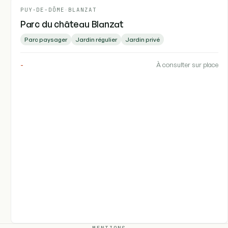
PUY-DE-DÔME
-
BLANZAT
Parc du château Blanzat
Parc paysager
Jardin régulier
Jardin privé
-
À consulter sur place
MENTIONS