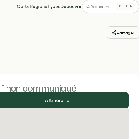
Carte
Régions
Types
Découvrir
Ctrl F
Partager
if non communiqué
Itinéraire