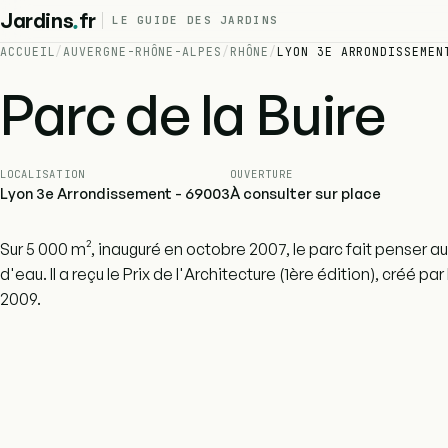
.
Jardins
fr
LE GUIDE DES JARDINS
ACCUEIL
/
AUVERGNE-RHÔNE-ALPES
/
RHÔNE
/
LYON 3E ARRONDISSEMEN
Parc de la Buire
LOCALISATION
OUVERTURE
Lyon 3e Arrondissement - 69003
À consulter sur place
Sur 5 000 m², inauguré en octobre 2007, le parc fait penser 
d'eau. Il a reçu le Prix de l'Architecture (1ère édition), créé
2009.