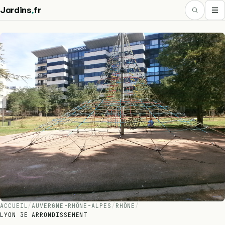
.
Jardins
fr
ACCUEIL
/
AUVERGNE-RHÔNE-ALPES
/
RHÔNE
/
LYON 3E ARRONDISSEMENT