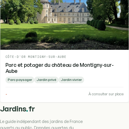
CÔTE-D'OR
-
MONTIGNY-SUR-AUBE
Parc et potager du château de Montigny-sur-
Aube
Parc paysager
Jardin privé
Jardin vivrier
-
À consulter sur place
.
Jardins
fr
Le guide indépendant des jardins de France
ouverts au public. Données ouvertes du