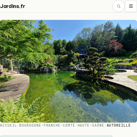
.
Jardins
fr
ACCUEIL
/
BOURGOGNE-FRANCHE-COMTÉ
/
HAUTE-SAÔNE
/
AUTOREILLE