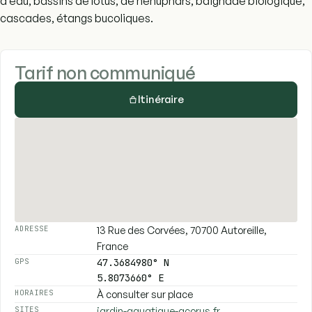
d’eau, bassins de lotus, de nénuphars, baignade biologique,
cascades, étangs bucoliques.
Tarif non communiqué
Itinéraire
13 Rue des Corvées, 70700 Autoreille,
ADRESSE
France
47.3684980° N
GPS
5.8073660° E
À consulter sur place
HORAIRES
jardin-aquatique-acorus.fr
SITES