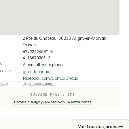
2 Rte du Château, 58230 Alligny-en-Morvan,
E
France
47.2242460° N
4.1387030° E
À consulter sur place
ES
gites-lachaux.fr
OFFICIELS
facebook.com/DomLaChaux
JARD_58003_0001
FIANT
SUGGÉRÉ PRÈS D'ICI
Hôtels à Alligny-en-Morvan
-
Restaurants
Voir tous les jardins