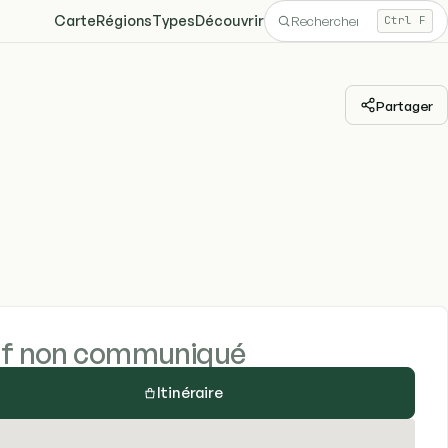
Carte
Régions
Types
Découvrir
Ctrl F
Partager
if non communiqué
Itinéraire