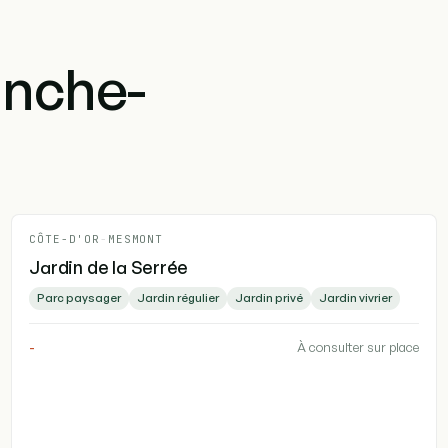
anche-
CÔTE-D'OR
-
MESMONT
Jardin de la Serrée
Parc paysager
Jardin régulier
Jardin privé
Jardin vivrier
-
À consulter sur place