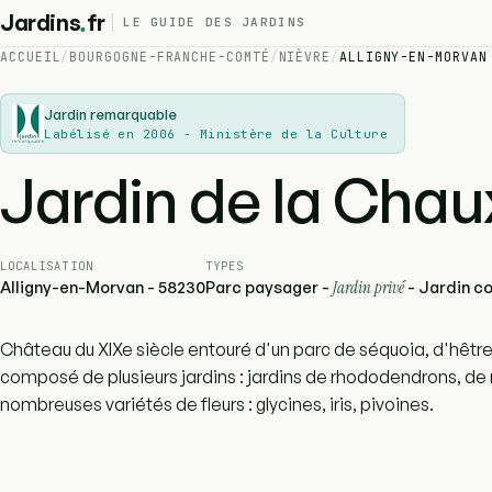
.
Jardins
fr
LE GUIDE DES JARDINS
ACCUEIL
/
BOURGOGNE-FRANCHE-COMTÉ
/
NIÈVRE
/
ALLIGNY-EN-MORVAN
Jardin remarquable
Labélisé en 2006 - Ministère de la Culture
Jardin de la Chau
LOCALISATION
TYPES
Alligny-en-Morvan - 58230
Parc paysager -
Jardin privé
- Jardin c
Château du XIXe siècle entouré d'un parc de séquoia, d'hêtres
composé de plusieurs jardins : jardins de rhododendrons, de 
nombreuses variétés de fleurs : glycines, iris, pivoines.