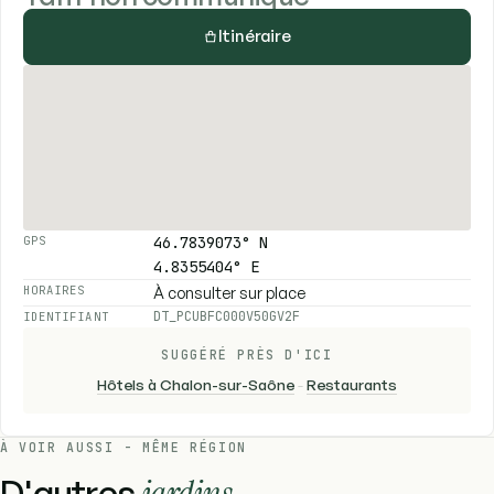
Itinéraire
46.7839073° N
GPS
4.8355404° E
À consulter sur place
HORAIRES
DT_PCUBFC000V50GV2F
IDENTIFIANT
SUGGÉRÉ PRÈS D'ICI
Hôtels à Chalon-sur-Saône
-
Restaurants
À VOIR AUSSI - MÊME RÉGION
D'autres
jardins