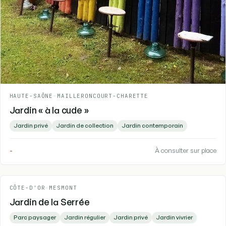
HAUTE-SAÔNE
-
MAILLERONCOURT-CHARETTE
Jardin « à la cude »
Jardin privé
Jardin de collection
Jardin contemporain
-
À consulter sur place
CÔTE-D'OR
-
MESMONT
Jardin de la Serrée
Parc paysager
Jardin régulier
Jardin privé
Jardin vivrier