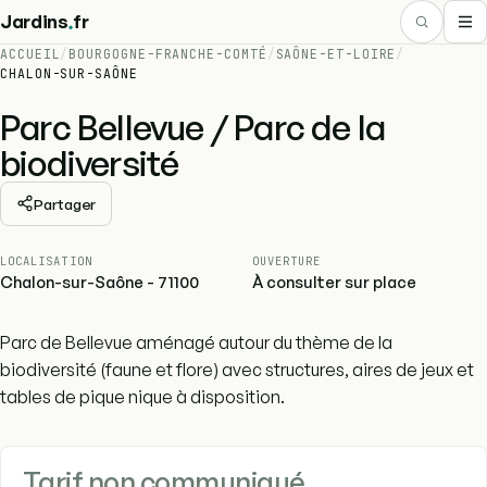
.
Jardins
fr
ACCUEIL
/
BOURGOGNE-FRANCHE-COMTÉ
/
SAÔNE-ET-LOIRE
/
CHALON-SUR-SAÔNE
Parc Bellevue / Parc de la
biodiversité
Partager
LOCALISATION
OUVERTURE
Chalon-sur-Saône - 71100
À consulter sur place
Parc de Bellevue aménagé autour du thème de la
biodiversité (faune et flore) avec structures, aires de jeux et
tables de pique nique à disposition.
Tarif non communiqué