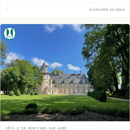
-
À consulter sur place
CÔTE-D'OR
-
MONTIGNY-SUR-AUBE