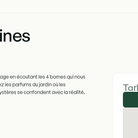
ines
llage en écoutant les 4 bornes qui nous
z les parfums du jardin où les
Tar
ystères se confondent avec la réalité.