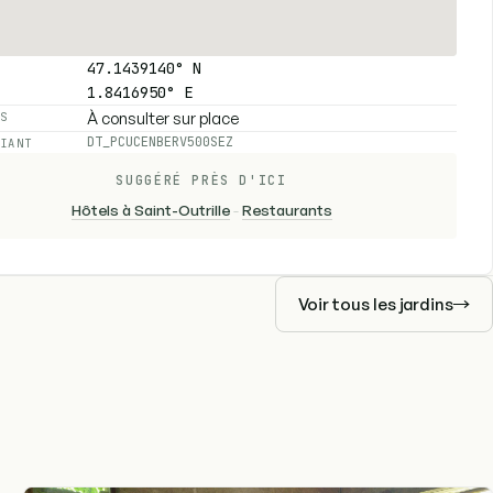
47.1439140° N
1.8416950° E
À consulter sur place
ES
DT_PCUCENBERV500SEZ
FIANT
SUGGÉRÉ PRÈS D'ICI
Hôtels à Saint-Outrille
-
Restaurants
Voir tous les jardins