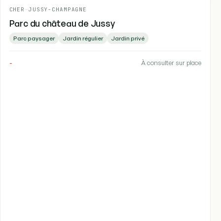
CHER
-
JUSSY-CHAMPAGNE
Parc du château de Jussy
Parc paysager
Jardin régulier
Jardin privé
-
À consulter sur place