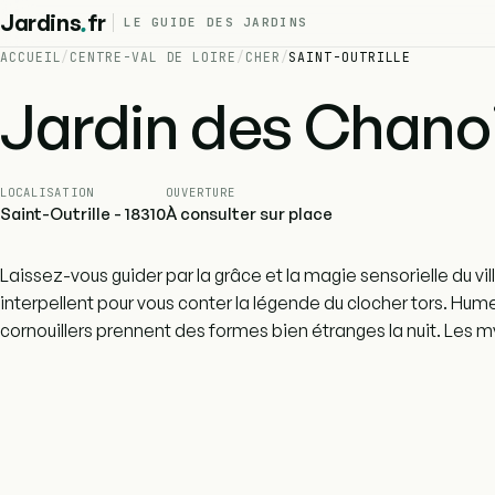
.
Jardins
fr
LE GUIDE DES JARDINS
ACCUEIL
/
CENTRE-VAL DE LOIRE
/
CHER
/
SAINT-OUTRILLE
Jardin des Chano
LOCALISATION
OUVERTURE
Saint-Outrille - 18310
À consulter sur place
Laissez-vous guider par la grâce et la magie sensorielle du vi
interpellent pour vous conter la légende du clocher tors. Hume
cornouillers prennent des formes bien étranges la nuit. Les m