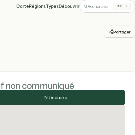
Carte
Régions
Types
Découvrir
Ctrl F
Partager
if non communiqué
Itinéraire