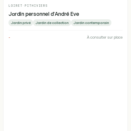
LOIRET
-
PITHIVIERS
Jardin personnel d'André Eve
Jardin privé
Jardin de collection
Jardin contemporain
-
À consulter sur place