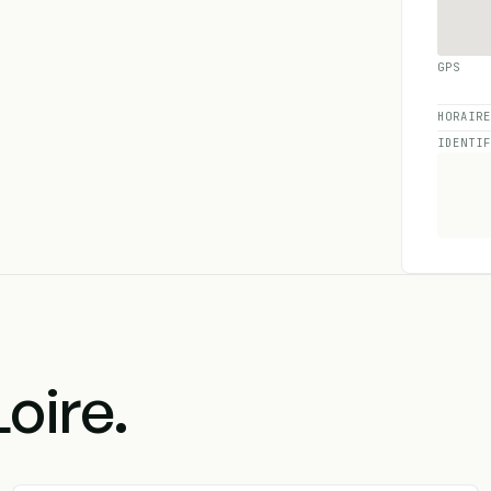
GPS
HORAIR
IDENTI
oire.