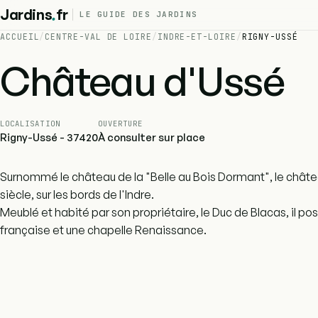
.
Jardins
fr
LE GUIDE DES JARDINS
ACCUEIL
/
CENTRE-VAL DE LOIRE
/
INDRE-ET-LOIRE
/
RIGNY-USSÉ
Château d'Ussé
LOCALISATION
OUVERTURE
Rigny-Ussé - 37420
À consulter sur place
Surnommé le château de la "Belle au Bois Dormant", le châtea
siècle, sur les bords de l'Indre.
Meublé et habité par son propriétaire, le Duc de Blacas, il p
française et une chapelle Renaissance.