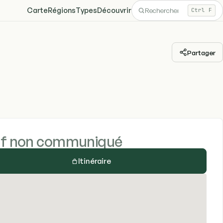
Carte
Régions
Types
Découvrir
Ctrl F
Partager
if non communiqué
Itinéraire