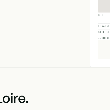
GPS
HORAIR
SITE O
IDENTI
oire.