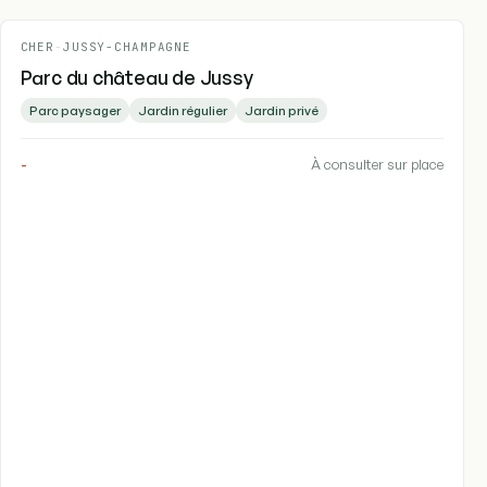
CHER
-
JUSSY-CHAMPAGNE
Parc du château de Jussy
Parc paysager
Jardin régulier
Jardin privé
-
À consulter sur place