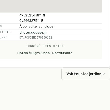
47.2525438° N
0.2998275° E
À consulter sur place
ES
chateaudusse.fr
FFICIEL
DT_PCUCEN0370000122
FIANT
SUGGÉRÉ PRÈS D'ICI
Hôtels à Rigny-Ussé
-
Restaurants
Voir tous les jardins