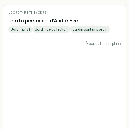
LOIRET
-
PITHIVIERS
Jardin personnel d'André Eve
Jardin privé
Jardin de collection
Jardin contemporain
-
À consulter sur place