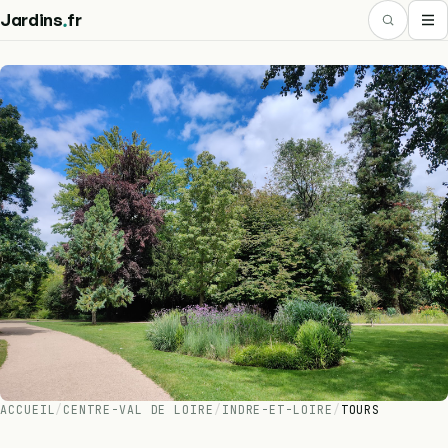
.
Jardins
fr
ACCUEIL
/
CENTRE-VAL DE LOIRE
/
INDRE-ET-LOIRE
/
TOURS