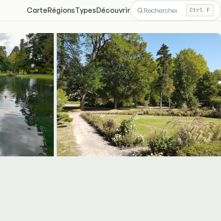
Carte
Régions
Types
Découvrir
Ctrl F