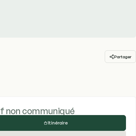
Partager
if non communiqué
Itinéraire