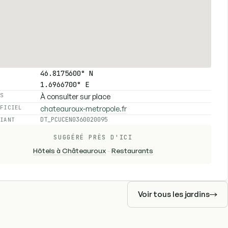
46.8175600° N
1.6966700° E
À consulter sur place
ES
chateauroux-metropole.fr
FFICIEL
DT_PCUCEN0360020095
FIANT
SUGGÉRÉ PRÈS D'ICI
Hôtels à Châteauroux
-
Restaurants
Voir tous les jardins