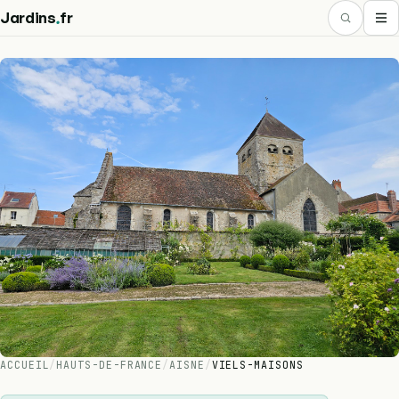
.
Jardins
fr
ACCUEIL
/
HAUTS-DE-FRANCE
/
AISNE
/
VIELS-MAISONS