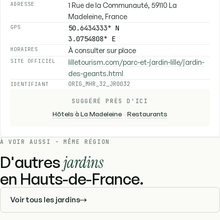
1 Rue de la Communauté, 59110 La
ADRESSE
Madeleine, France
50.6434333° N
GPS
3.0754808° E
À consulter sur place
HORAIRES
lilletourism.com/parc-et-jardin-lille/jardin-
SITE OFFICIEL
des-geants.html
ORIG_MHR_32_JR0032
IDENTIFIANT
SUGGÉRÉ PRÈS D'ICI
Hôtels à La Madeleine
-
Restaurants
À VOIR AUSSI - MÊME RÉGION
D'autres
jardins
en Hauts-de-France.
Voir tous les jardins