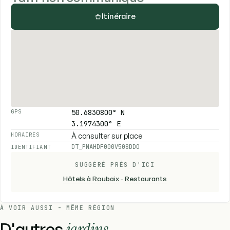
Itinéraire
50.6830800° N
GPS
3.1974300° E
À consulter sur place
HORAIRES
DT_PNAHDF000V508DDO
IDENTIFIANT
SUGGÉRÉ PRÈS D'ICI
Hôtels à Roubaix
-
Restaurants
À VOIR AUSSI - MÊME RÉGION
D'autres
jardins