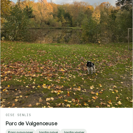
OISE
-
SENLIS
Parc de Valgenceuse
Parc paysager
Jardin privé
Jardin vivrier