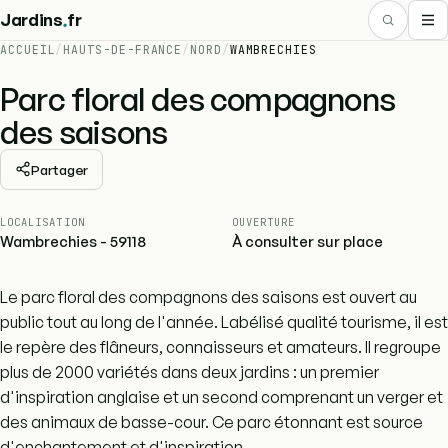
.
Jardins
fr
ACCUEIL
/
HAUTS-DE-FRANCE
/
NORD
/
WAMBRECHIES
Parc floral des compagnons
des saisons
Partager
LOCALISATION
OUVERTURE
Wambrechies - 59118
À consulter sur place
Le parc floral des compagnons des saisons est ouvert au
public tout au long de l'année. Labélisé qualité tourisme, il est
le repère des flâneurs, connaisseurs et amateurs. Il regroupe
plus de 2000 variétés dans deux jardins : un premier
d'inspiration anglaise et un second comprenant un verger et
des animaux de basse-cour. Ce parc étonnant est source
d'enchantement et d'inspiration.