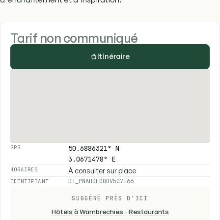
Tarif non communiqué
Itinéraire
50.6886321° N
GPS
3.0671478° E
À consulter sur place
HORAIRES
DT_PNAHDF000V507I66
IDENTIFIANT
SUGGÉRÉ PRÈS D'ICI
Hôtels à Wambrechies
-
Restaurants