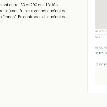
 ont entre 150 et 200 ans. L'allée
éroule jusqu'à un surprenant cabinet de
 de France". En contrebas du cabinet de
ADRESS
GPS
HORAIR
SITES 
IDENTI