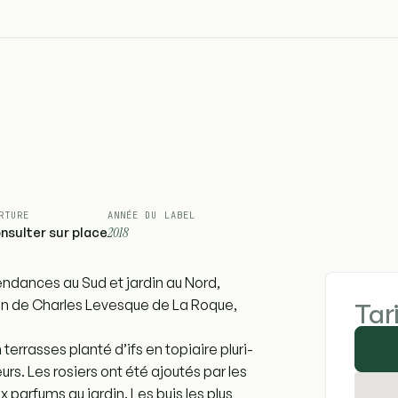
RTURE
ANNÉE DU LABEL
nsulter sur place
2018
ndances au Sud et jardin au Nord,
ison de Charles Levesque de La Roque,
Tar
 terrasses planté d’ifs en topiaire pluri-
leurs. Les rosiers ont été ajoutés par les
 parfums au jardin. Les buis les plus