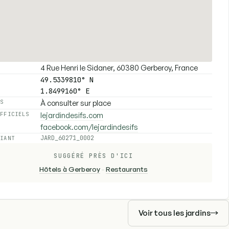
4 Rue Henri le Sidaner, 60380 Gerberoy, France
E
49.5339810° N
1.8499160° E
À consulter sur place
ES
lejardindesifs.com
OFFICIELS
facebook.com/lejardindesifs
JARD_60271_0002
FIANT
SUGGÉRÉ PRÈS D'ICI
Hôtels à Gerberoy
-
Restaurants
Voir tous les jardins