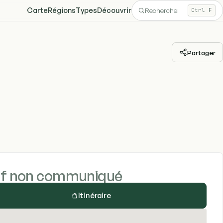
Carte
Régions
Types
Découvrir
Ctrl F
Partager
if non communiqué
Itinéraire