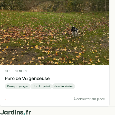
OISE
-
SENLIS
Parc de Valgenceuse
Parc paysager
Jardin privé
Jardin vivrier
-
À consulter sur place
.
Jardins
fr