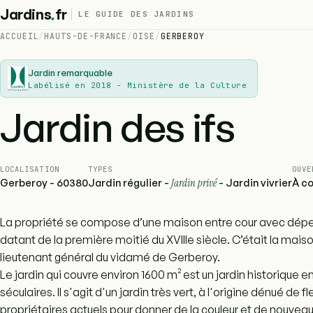
.
Jardins
fr
LE GUIDE DES JARDINS
ACCUEIL
/
HAUTS-DE-FRANCE
/
OISE
/
GERBEROY
Jardin remarquable
Labélisé en 2018 - Ministère de la Culture
Jardin des ifs
LOCALISATION
TYPES
OUVE
Gerberoy - 60380
Jardin régulier -
Jardin privé
- Jardin vivrier
À co
La propriété se compose d’une maison entre cour avec dépe
datant de la première moitié du XVIIIe siècle. C’était la ma
lieutenant général du vidamé de Gerberoy.
Le jardin qui couvre environ 1600 m² est un jardin historique en
séculaires. Il s'agit d'un jardin très vert, à l'origine dénué de f
propriétaires actuels pour donner de la couleur et de nouveaux