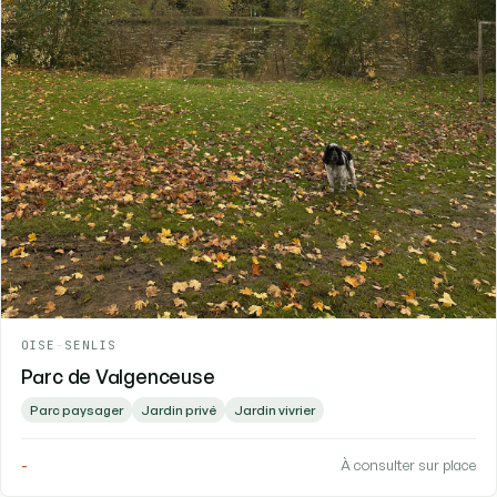
OISE
-
SENLIS
Parc de Valgenceuse
Parc paysager
Jardin privé
Jardin vivrier
-
À consulter sur place