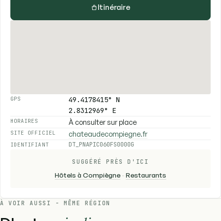
Itinéraire
49.4178415° N
GPS
2.8312969° E
À consulter sur place
HORAIRES
chateaudecompiegne.fr
SITE OFFICIEL
DT_PNAPIC060FS0000G
IDENTIFIANT
SUGGÉRÉ PRÈS D'ICI
Hôtels à Compiègne
-
Restaurants
À VOIR AUSSI - MÊME RÉGION