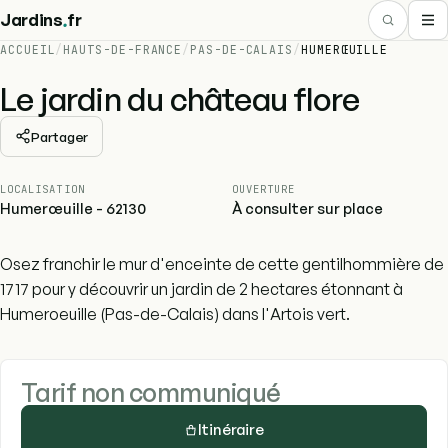
.
Jardins
fr
ACCUEIL
/
HAUTS-DE-FRANCE
/
PAS-DE-CALAIS
/
HUMERŒUILLE
Le jardin du château flore
Partager
LOCALISATION
OUVERTURE
Humerœuille - 62130
À consulter sur place
Osez franchir le mur d'enceinte de cette gentilhommière de
1717 pour y découvrir un jardin de 2 hectares étonnant à
Humeroeuille (Pas-de-Calais) dans l'Artois vert.
Tarif non communiqué
Itinéraire