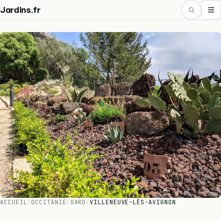
.
Jardins
fr
ACCUEIL
/
OCCITANIE
/
GARD
/
VILLENEUVE-LÈS-AVIGNON