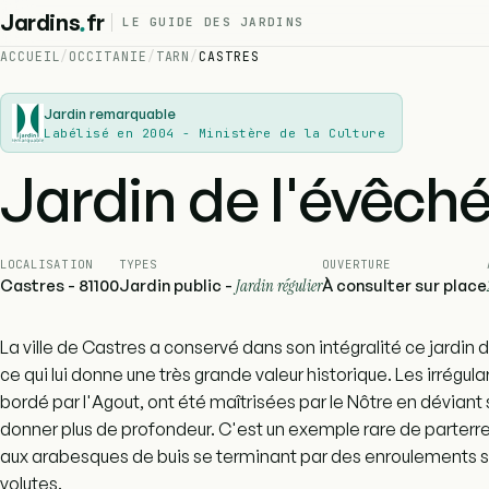
.
Jardins
fr
LE GUIDE DES JARDINS
ACCUEIL
/
OCCITANIE
/
TARN
/
CASTRES
Jardin remarquable
Labélisé en 2004 - Ministère de la Culture
Jardin de l'évêch
LOCALISATION
TYPES
OUVERTURE
Castres - 81100
Jardin public -
Jardin régulier
À consulter sur place
La ville de Castres a conservé dans son intégralité ce jardin d
ce qui lui donne une très grande valeur historique. Les irrégul
bordé par l'Agout, ont été maîtrisées par le Nôtre en déviant 
donner plus de profondeur. C'est un exemple rare de parter
aux arabesques de buis se terminant par des enroulements 
volutes.