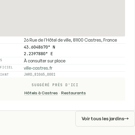
26 Rue de l'Hôtel de ville, 81100 Castres, France
E
43.6048670° N
2.2397880° E
À consulter sur place
ES
ville-castres.fr
FFICIEL
JARD_81065_0001
FIANT
SUGGÉRÉ PRÈS D'ICI
Hôtels à Castres
-
Restaurants
Voir tous les jardins