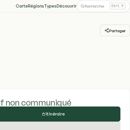
Carte
Régions
Types
Découvrir
Ctrl F
Partager
if non communiqué
Itinéraire