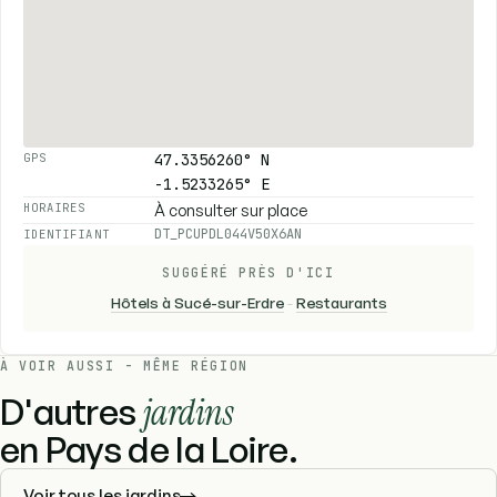
47.3356260° N
GPS
-1.5233265° E
À consulter sur place
HORAIRES
DT_PCUPDL044V50X6AN
IDENTIFIANT
SUGGÉRÉ PRÈS D'ICI
Hôtels à Sucé-sur-Erdre
-
Restaurants
À VOIR AUSSI - MÊME RÉGION
D'autres
jardins
en Pays de la Loire.
Voir tous les jardins