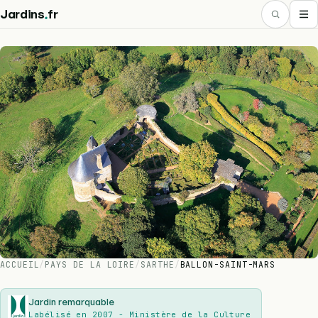
.
Jardins
fr
ACCUEIL
/
PAYS DE LA LOIRE
/
SARTHE
/
BALLON-SAINT-MARS
Jardin remarquable
Labélisé en 2007 - Ministère de la Culture