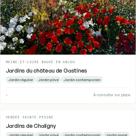
MAINE-ET-LOIRE
-
BAUGÉ EN ANJOU
Jardins du château de Gastines
Jardin régulier
Jardin privé
Jardin contemporain
-
À consulter sur place
VENDÉE
-
SAINTE-PEXINE
Jardins de Chaligny
Jardin régulier
Jardin privé
Jardin contemporain
Jardin vivrier