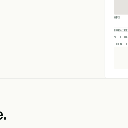
GPS
HORAIR
SITE O
IDENTI
.