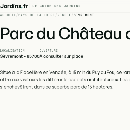
.
Jardins
fr
LE GUIDE DES JARDINS
ACCUEIL
/
PAYS DE LA LOIRE
/
VENDÉE
/
SÈVREMONT
Parc du Château de
LOCALISATION
OUVERTURE
Sèvremont - 85700
À consulter sur place
Situé à la Flocellière en Vendée, à 15 min du Puy du Fou, ce r
offre aux visiteurs les différents aspects architecturaux. L
s'enchevêtrent dans ce superbe parc de 15 hectares.