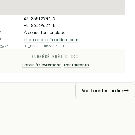
46.8351270° N
-0.8614962° E
À consulter sur place
ES
chateaudelaflocelliere.com
FFICIEL
DT_PCUPDL085V503HTJ
FIANT
SUGGÉRÉ PRÈS D'ICI
Hôtels à Sèvremont
-
Restaurants
Voir tous les jardins