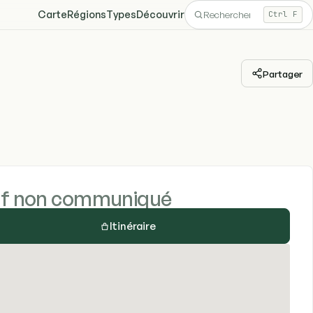
Carte
Régions
Types
Découvrir
Ctrl F
Partager
if non communiqué
Itinéraire