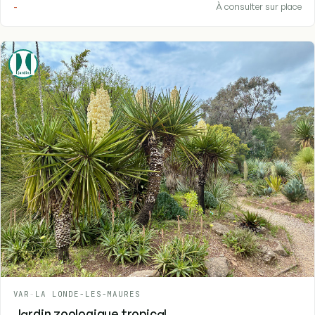
-
À consulter sur place
VAR
-
LA LONDE-LES-MAURES
Jardin zoologique tropical