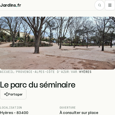
.
Jardins
fr
ACCUEIL
/
PROVENCE-ALPES-CÔTE D'AZUR
/
VAR
/
HYÈRES
Le parc du séminaire
Partager
LOCALISATION
OUVERTURE
Hyères - 83400
À consulter sur place