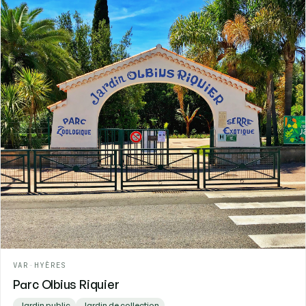
VAR
-
HYÈRES
Parc Olbius Riquier
Jardin public
Jardin de collection