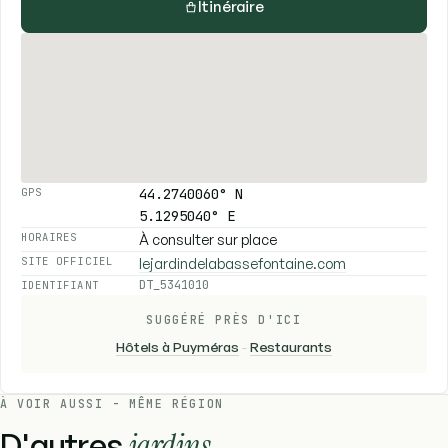
Itinéraire
44.2740060° N
GPS
5.1295040° E
À consulter sur place
HORAIRES
lejardindelabassefontaine.com
SITE OFFICIEL
DT_5341010
IDENTIFIANT
SUGGÉRÉ PRÈS D'ICI
Hôtels à Puyméras
-
Restaurants
À VOIR AUSSI - MÊME RÉGION
D'autres
jardins