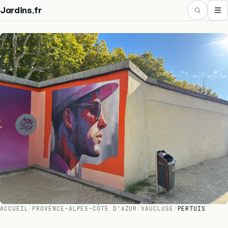
.
Jardins
fr
ACCUEIL
/
PROVENCE-ALPES-CÔTE D'AZUR
/
VAUCLUSE
/
PERTUIS