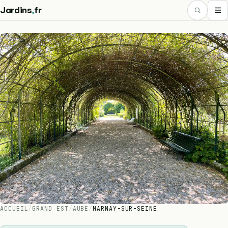
.
Jardins
fr
ACCUEIL
/
GRAND EST
/
AUBE
/
MARNAY-SUR-SEINE