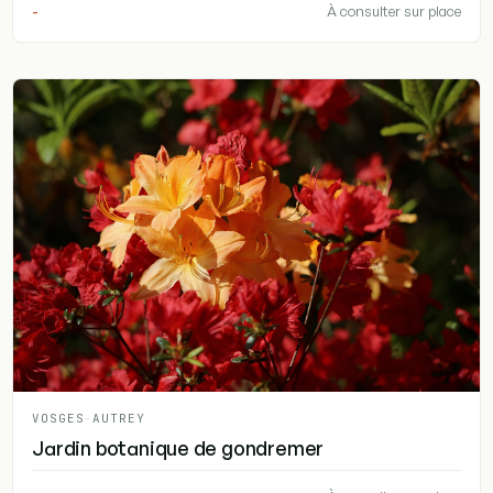
-
À consulter sur place
VOSGES
-
AUTREY
Jardin botanique de gondremer