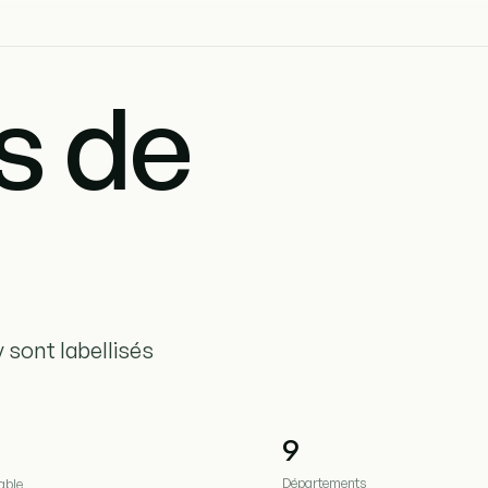
s de
 sont labellisés
9
Départements
able