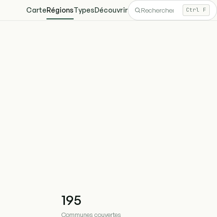
Carte
Régions
Types
Découvrir
Ctrl F
195
Communes couvertes