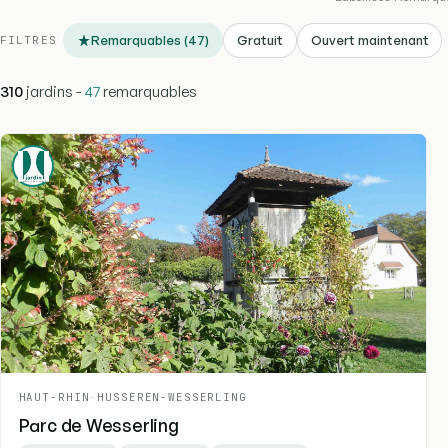
Remarquables (47)
Gratuit
Ouvert maintenant
FILTRES
310
jardins -
47
remarquables
HAUT-RHIN
-
HUSSEREN-WESSERLING
Parc de Wesserling