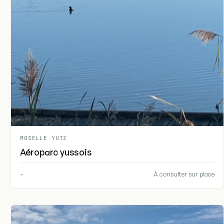
MOSELLE
-
YUTZ
Aéroparc yussois
-
À consulter sur place