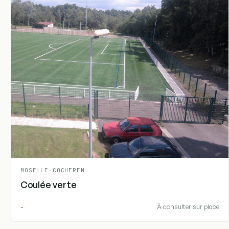
MOSELLE
-
COCHEREN
Coulée verte
-
À consulter sur place