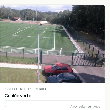
MOSELLE
-
STIRING-WENDEL
Coulée verte
-
À consulter sur place