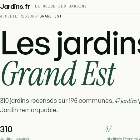
.
Jardins
fr
LE GUIDE DES JARDINS
ACCUEIL
/
RÉGIONS
/
GRAND EST
Les jardin
Grand Est
310 jardins recensés sur 195 communes.
47 jardins
y
Jardin remarquable.
310
47
Jardins recensés
Labellisés Remarqu