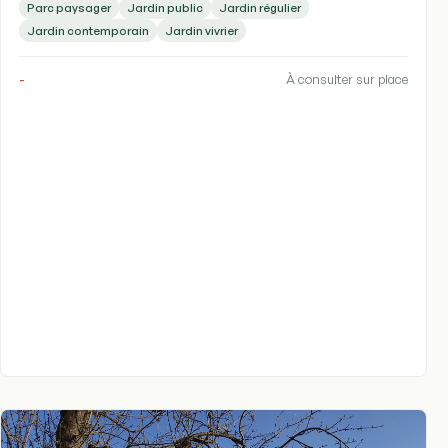
Parc paysager
Jardin public
Jardin régulier
Jardin contemporain
Jardin vivrier
-
À consulter sur place