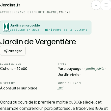
.
Jardins
fr
ACCUEIL
/
GRAND EST
/
HAUTE-MARNE
/
COHONS
Jardin remarquable
Labélisé en 2015 - Ministère de la Culture
Jardin de Vergentière
Partager
LOCALISATION
TYPES
Cohons - 52600
Parc paysager -
Jardin public
-
Jardin vivrier
OUVERTURE
ANNÉE DU LABEL
À consulter sur place
2015
Conçu au cours de la première moitié du XIXe siècle, cet
ensemble comprend un parc pittoresque tracé vers 1806 et