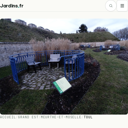
.
Jardins
fr
ACCUEIL
/
GRAND EST
/
MEURTHE-ET-MOSELLE
/
TOUL