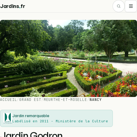
.
Jardins
fr
ACCUEIL
/
GRAND EST
/
MEURTHE-ET-MOSELLE
/
NANCY
Jardin remarquable
Labélisé en 2011 - Ministère de la Culture
Jardin Godron