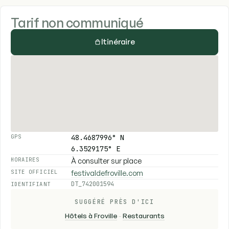
Tarif non communiqué
Itinéraire
48.4687996° N
GPS
6.3529175° E
À consulter sur place
HORAIRES
festivaldefroville.com
SITE OFFICIEL
DT_742001594
IDENTIFIANT
SUGGÉRÉ PRÈS D'ICI
Hôtels à Froville
-
Restaurants