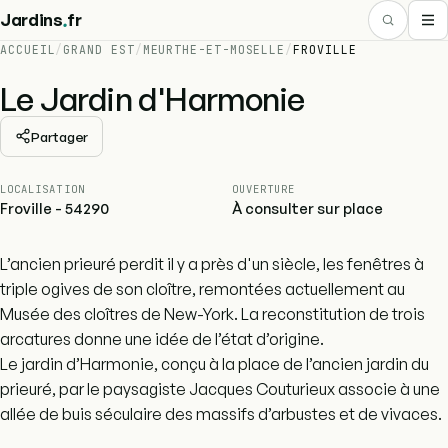
.
Jardins
fr
ACCUEIL
/
GRAND EST
/
MEURTHE-ET-MOSELLE
/
FROVILLE
Le Jardin d'Harmonie
Partager
LOCALISATION
OUVERTURE
Froville - 54290
À consulter sur place
L’ancien prieuré perdit il y a près d'un siècle, les fenêtres à
triple ogives de son cloître, remontées actuellement au
Musée des cloîtres de New-York. La reconstitution de trois
arcatures donne une idée de l’état d’origine.
Le jardin d’Harmonie, conçu à la place de l’ancien jardin du
prieuré, par le paysagiste Jacques Couturieux associe à une
allée de buis séculaire des massifs d’arbustes et de vivaces.