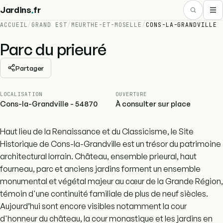
.
Jardins
fr
ACCUEIL
/
GRAND EST
/
MEURTHE-ET-MOSELLE
/
CONS-LA-GRANDVILLE
Parc du prieuré
Partager
LOCALISATION
OUVERTURE
Cons-la-Grandville - 54870
À consulter sur place
Haut lieu de la Renaissance et du Classicisme, le Site
Historique de Cons-la-Grandville est un trésor du patrimoine
architectural lorrain. Château, ensemble prieural, haut
fourneau, parc et anciens jardins forment un ensemble
monumental et végétal majeur au cœur de la Grande Région,
témoin d'une continuité familiale de plus de neuf siècles.
Aujourd’hui sont encore visibles notamment la cour
d'honneur du château, la cour monastique et les jardins en