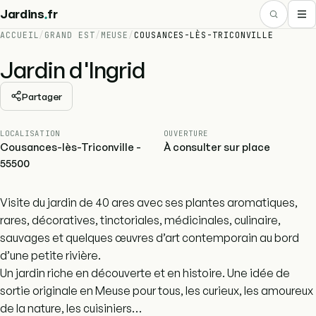
.
Jardins
fr
ACCUEIL
/
GRAND EST
/
MEUSE
/
COUSANCES-LÈS-TRICONVILLE
Jardin d'Ingrid
Partager
LOCALISATION
OUVERTURE
Cousances-lès-Triconville -
À consulter sur place
55500
Visite du jardin de 40 ares avec ses plantes aromatiques,
rares, décoratives, tinctoriales, médicinales, culinaire,
sauvages et quelques œuvres d’art contemporain au bord
d’une petite rivière.
Un jardin riche en découverte et en histoire. Une idée de
sortie originale en Meuse pour tous, les curieux, les amoureux
de la nature, les cuisiniers…