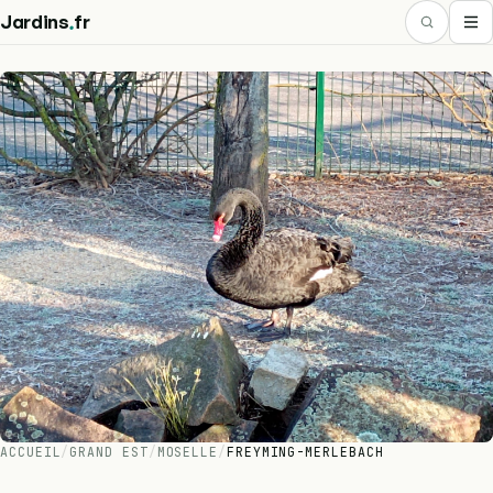
.
Jardins
fr
ACCUEIL
/
GRAND EST
/
MOSELLE
/
FREYMING-MERLEBACH