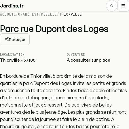
.
Jardins
fr
ACCUEIL
/
GRAND EST
/
MOSELLE
/
THIONVILLE
Parc rue Dupont des Loges
Partager
LOCALISATION
OUVERTURE
Thionville - 57100
À consulter sur place
En bordure de Thionville, à proximité de la maison de
quartier, le parc Dupont des Loges invite les petits et grands
à s'amuser en toute sérénité. Fini les bacs à sable et les files
d'attente au toboggan, place aux murs d'escalade,
maisonnette et jeux à ressort. De quoi vivre de belles
aventures dès le plus jeune âge. Les plus grands se réuniront
pour discuter de la journée et faire le plein de potins. A
l'heure du goûter, on se réunit sur les bancs pour refaire le